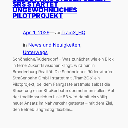
SRS STARTET
UNGEWÖHNLICHES
PILOTPROJEKT
Apr. 1, 2026
—
TramX_HQ
von
in
News und Neuigkeiten
, 
Unterwegs
Schöneiche/Rüdersdorf – Was zunächst wie ein Blick
in ferne Zukunftsvisionen klingt, wird nun in
Brandenburg Realität: Die Schöneicher-Rüdersdorfer-
Straßenbahn GmbH startet mit „Tram2Go“ ein
Pilotprojekt, bei dem Fahrgäste erstmals selbst die
Steuerung einer Straßenbahn übernehmen sollen. Auf
der traditionsreichen Linie 88 wird damit ein völlig
neuer Ansatz im Nahverkehr getestet – mit dem Ziel,
den Betrieb langfristig flexibler…